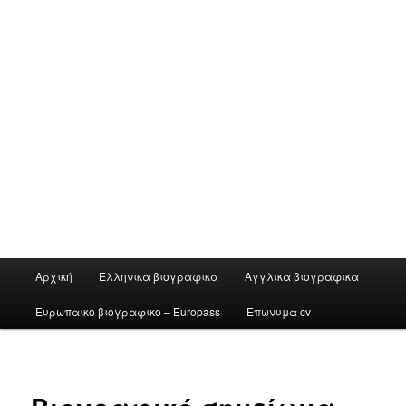
Main
Αρχική
Ελληνικα βιογραφικα
Αγγλικα βιογραφικα
menu
Ευρωπαικο βιογραφικο – Europass
Επωνυμα cv